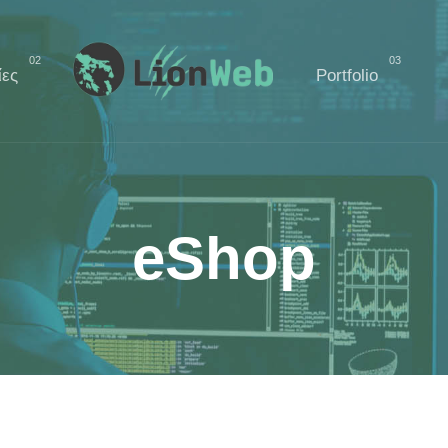
02
03
ες
Portfolio
eShop