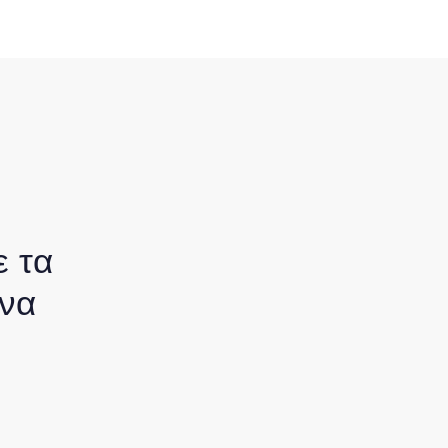
ε τα
 να